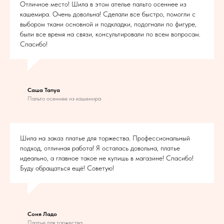
Отличное место! Шила в этом ателье пальто осеннее из
кашемира. Очень довольна! Сделали все быстро, помогли с
выбором ткани основной и подкладки, подогнали по фигуре,
были все время на связи, консультировали по всем вопросам.
Спасибо!
Саша Тапуа
Пальто осеннее из кашемира
Шила на заказ платье для торжества. Профессиональный
подход, отличная работа! Я осталась довольна, платье
идеально, а главное такое не купишь в магазине! Спасибо!
Буду обращаться ещё! Советую!
Соня Ладо
Платье для торжества